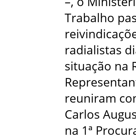
–, o Ministér
Trabalho pas
reivindicaçõe
radialistas d
situação na 
Representant
reuniram co
Carlos Augus
na 1ª Procur