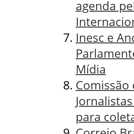
agenda pe
Internacio
Inesc e An
Parlament
Mídia
Comissão 
Jornalista
para colet
Correio Br