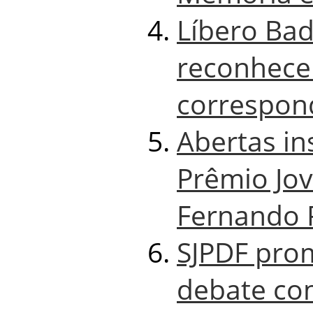
Líbero Bad
reconhece
correspond
Abertas in
Prêmio Jov
Fernando 
SJPDF pro
debate co