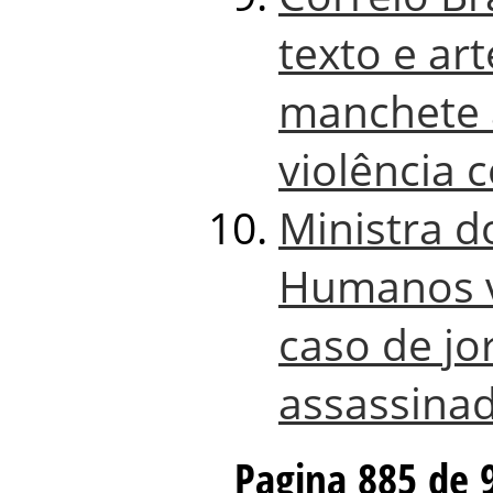
texto e ar
manchete a
violência 
Ministra d
Humanos 
caso de jo
assassina
Pagina 885 de 