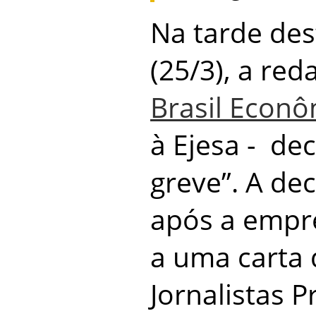
Na tarde des
(25/3), a red
Brasil Econ
à Ejesa - de
greve”. A de
após a empr
a uma carta 
Jornalistas P