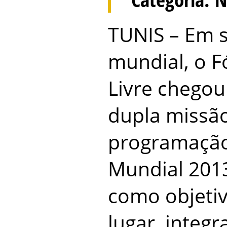
TUNIS – Em s
mundial, o 
Livre chego
dupla missão
programação
Mundial 201
como objetiv
lugar, integ