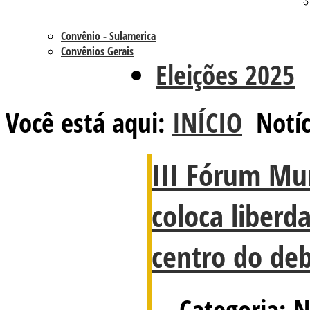
Convênio - Sulamerica
Convênios Gerais
Eleições 2025
Você está aqui:
INÍCIO
Notíc
III Fórum Mun
coloca liberd
centro do de
Categoria: N