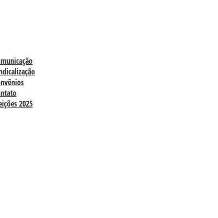
omunicação
ndicalização
nvênios
ntato
eições 2025