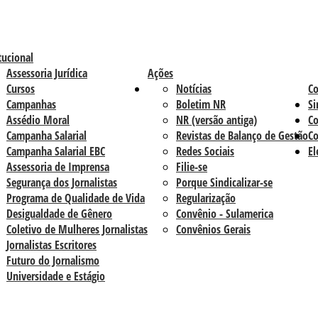
tucional
Assessoria Jurídica
Ações
Cursos
Notícias
C
Campanhas
Boletim NR
Si
Assédio Moral
NR (versão antiga)
Co
Campanha Salarial
Revistas de Balanço de Gestão
Co
Campanha Salarial EBC
Redes Sociais
El
Assessoria de Imprensa
Filie-se
Segurança dos Jornalistas
Porque Sindicalizar-se
Programa de Qualidade de Vida
Regularização
Desigualdade de Gênero
Convênio - Sulamerica
Coletivo de Mulheres Jornalistas
Convênios Gerais
Jornalistas Escritores
Futuro do Jornalismo
Universidade e Estágio