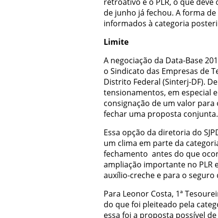
retroativo e o PLR, o que deve 
de junho já fechou. A forma d
informados à categoria poster
Limite
A negociação da Data-Base 201
o Sindicato das Empresas de Tel
Distrito Federal (Sinterj-DF). 
tensionamentos, em especial e
consignação de um valor para 
fechar uma proposta conjunta
Essa opção da diretoria do SJ
um clima em parte da categoria
fechamento antes do que ocorre
ampliação importante no PLR e 
auxílio-creche e para o seguro 
Para Leonor Costa, 1ª Tesourei
do que foi pleiteado pela categ
essa foi a proposta possível d