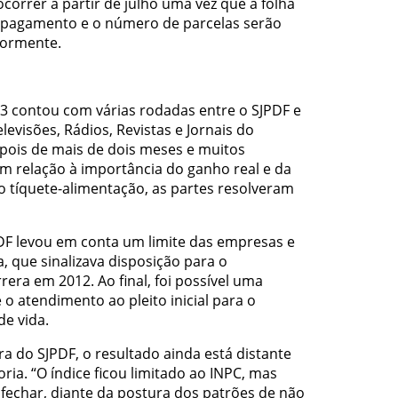
ocorrer a partir de julho uma vez que a folha
e pagamento e o número de parcelas serão
iormente.
3 contou com várias rodadas entre o SJPDF e
evisões, Rádios, Revistas e Jornais do
Depois de mais de dois meses e muitos
m relação à importância do ganho real e da
o tíquete-alimentação, as partes resolveram
.
PDF levou em conta um limite das empresas e
, que sinalizava disposição para o
ra em 2012. Ao final, foi possível uma
o atendimento ao pleito inicial para o
de vida.
ra do SJPDF, o resultado ainda está distante
oria. “O índice ficou limitado ao INPC, mas
e fechar, diante da postura dos patrões de não