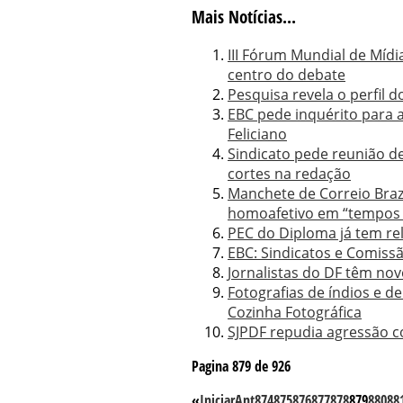
Mais Notícias...
III Fórum Mundial de Mídi
centro do debate
Pesquisa revela o perfil do
EBC pede inquérito para a
Feliciano
Sindicato pede reunião d
cortes na redação
Manchete de Correio Braz
homoafetivo em “tempos d
PEC do Diploma já tem re
EBC: Sindicatos e Comiss
Jornalistas do DF têm novo
Fotografias de índios e 
Cozinha Fotográfica
SJPDF repudia agressão c
Pagina 879 de 926
«
Iniciar
Ant
874
875
876
877
878
879
880
88