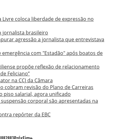
a Livre coloca liberdade de expressão no
 jornalista brasileiro
purar agressão a jornalista que entrevistava
e emergência com "Estadão" após boatos de
iliense propõe reflexão de relacionamento
e Feliciano”
lator na CCJ da Câmara
ão cobram revisão do Plano de Carreiras
 piso salarial, agora unificado
de suspensão corporal são apresentadas na
ontra repórter da EBC
1
882
883
Próx
Fim
»