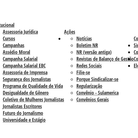
tucional
Assessoria Jurídica
Ações
Cursos
Notícias
C
Campanhas
Boletim NR
Si
Assédio Moral
NR (versão antiga)
Co
Campanha Salarial
Revistas de Balanço de Gestão
Co
Campanha Salarial EBC
Redes Sociais
El
Assessoria de Imprensa
Filie-se
Segurança dos Jornalistas
Porque Sindicalizar-se
Programa de Qualidade de Vida
Regularização
Desigualdade de Gênero
Convênio - Sulamerica
Coletivo de Mulheres Jornalistas
Convênios Gerais
Jornalistas Escritores
Futuro do Jornalismo
Universidade e Estágio