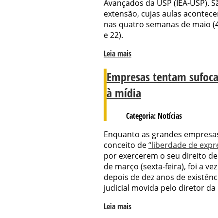
Avançados da USP (IEA-USP). Sã
extensão, cujas aulas acontec
nas quatro semanas de maio (4
e 22).
Leia mais
Empresas tentam sufocar
à mídia
Categoria: Notícias
Enquanto as grandes empresa
conceito de
“liberdade de expr
por exercerem o seu direito de 
de março (sexta-feira), foi a ve
depois de dez anos de existênc
judicial movida pelo diretor da
Leia mais