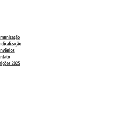
omunicação
ndicalização
nvênios
ntato
eições 2025