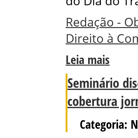
do Dia do Tr
Redação - Ob
Direito à C
Leia mais
Seminário dis
cobertura jorn
Categoria: N