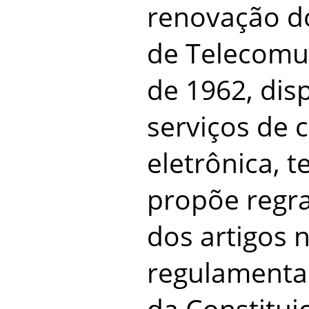
renovação do
de Telecomu
de 1962, dis
serviços de 
eletrônica, t
propõe regr
dos artigos 
regulamentad
da Constitui