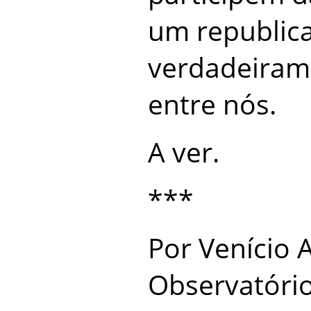
um republic
verdadeiram
entre nós.
A ver.
***
Por Venício 
Observatóri