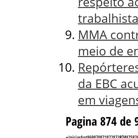
respeito a
trabalhist
MMA contra
meio de e
Repórtere
da EBC ac
em viagen
Pagina 874 de 
«
Iniciar
Ant
869
870
871
872
873
874
875
87