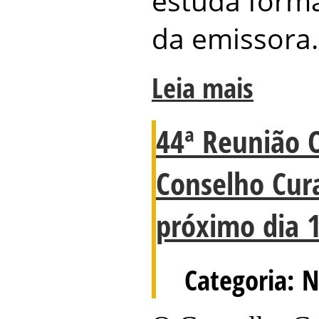
estuda form
da emissora.
Leia mais
44ª Reunião 
Conselho Cur
próximo dia 
Categoria: N