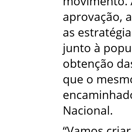
movimento. 
aprovação, a
as estratégi
junto à popu
obtenção das
que o mesmo
encaminhado
Nacional.
“Vamos criar