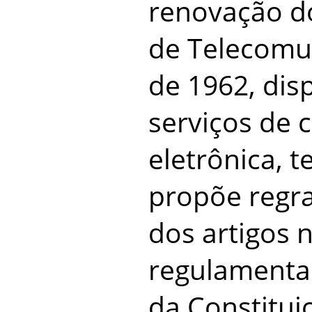
renovação do
de Telecomu
de 1962, dis
serviços de 
eletrônica, t
propõe regr
dos artigos 
regulamentad
da Constitui