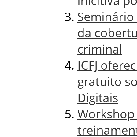
inicitiva p
Seminário 
da cobertu
criminal
ICFJ ofere
gratuito s
Digitais
Workshop 
treinamen