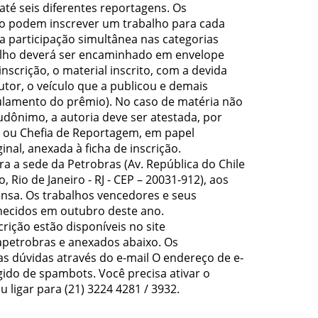
até seis diferentes reportagens. Os
mo podem inscrever um trabalho para cada
 participação simultânea nas categorias
balho deverá ser encaminhado em envelope
nscrição, o material inscrito, com a devida
utor, o veículo que a publicou e demais
ulamento do prêmio). No caso de matéria não
dônimo, a autoria deve ser atestada, por
o ou Chefia de Reportagem, em papel
nal, anexada à ficha de inscrição.
ra a sede da Petrobras (Av. República do Chile
o, Rio de Janeiro - RJ - CEP – 20031-912), aos
nsa. Os trabalhos vencedores e seus
hecidos em outubro deste ano.
rição estão disponíveis no site
petrobras e anexados abaixo. Os
as dúvidas através do e-mail
O endereço de e-
ido de spambots. Você precisa ativar o
u ligar para (21) 3224 4281 / 3932.