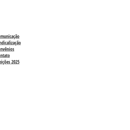
omunicação
ndicalização
nvênios
ntato
eições 2025