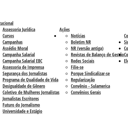
tucional
Assessoria Jurídica
Ações
Cursos
Notícias
C
Campanhas
Boletim NR
Si
Assédio Moral
NR (versão antiga)
Co
Campanha Salarial
Revistas de Balanço de Gestão
Co
Campanha Salarial EBC
Redes Sociais
El
Assessoria de Imprensa
Filie-se
Segurança dos Jornalistas
Porque Sindicalizar-se
Programa de Qualidade de Vida
Regularização
Desigualdade de Gênero
Convênio - Sulamerica
Coletivo de Mulheres Jornalistas
Convênios Gerais
Jornalistas Escritores
Futuro do Jornalismo
Universidade e Estágio