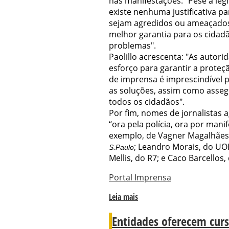
nas manifestações: "Pese a leg
existe nenhuma justificativa p
sejam agredidos ou ameaçados.
melhor garantia para os cidadã
problemas".
Paolillo acrescenta: "As autor
esforço para garantir a proteçã
de imprensa é imprescindível
as soluções, assim como assegu
todos os cidadãos".
Por fim, nomes de jornalistas a
“ora pela polícia, ora por mani
exemplo, de Vagner Magalhães, 
; Leandro Morais, do UOL
S.Paulo
Mellis, do R7; e Caco Barcellos
Portal Imprensa
Leia mais
Entidades oferecem curs