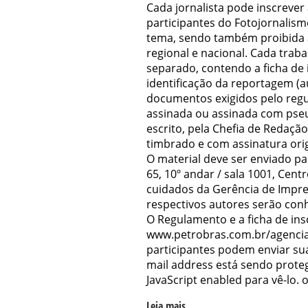
Cada jornalista pode inscrever 
participantes do Fotojornalis
tema, sendo também proibida a
regional e nacional. Cada tra
separado, contendo a ficha de i
identificação da reportagem (a
documentos exigidos pelo reg
assinada ou assinada com pseu
escrito, pela Chefia de Redaçã
timbrado e com assinatura origi
O material deve ser enviado pa
65, 10º andar / sala 1001, Centr
cuidados da Gerência de Impre
respectivos autores serão con
O Regulamento e a ficha de insc
www.petrobras.com.br/agencia
participantes podem enviar su
mail address está sendo proteg
JavaScript enabled para vê-lo.
o
Leia mais